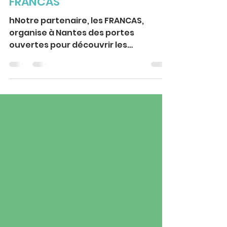
16 févr. 2024
Portes ouvertes des
FRANCAS
hNotre partenaire, les FRANCAS,
organise à Nantes des portes
ouvertes pour découvrir les
formations de l'animation, du CP JEPS
au DES...