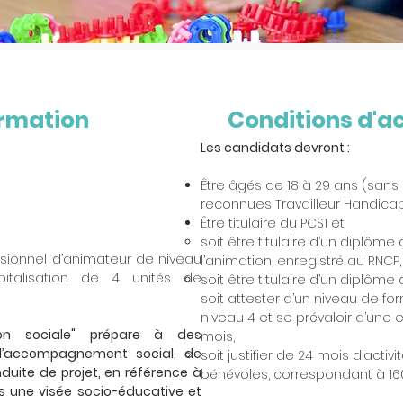
ormation
Conditions d'a
Les candidats devront :
Être âgés de 18 à 29 ans (sans
reconnues Travailleur Handica
Être titulaire du PCS1 et
soit être titulaire d’un diplô
ssionnel d’animateur de niveau
l’animation, enregistré au RNCP,
italisation de 4 unités de
soit être titulaire d’un diplôme
soit attester d’un niveau de f
niveau 4 et se prévaloir d’une
on sociale" prépare à des
mois,
d’accompagnement social, de
soit justifier de 24 mois d’activ
duite de projet, en référence à
bénévoles, correspondant à 1
 une visée socio-éducative et