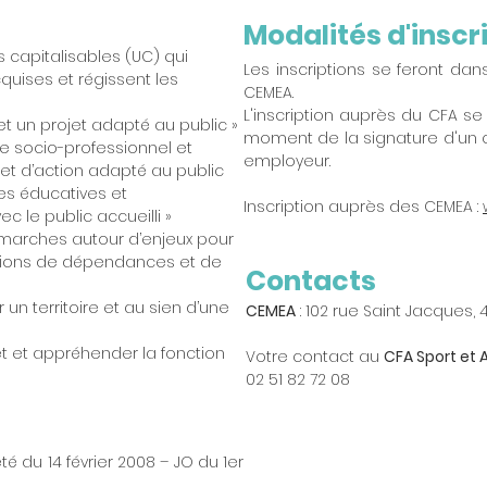
Modalités d'inscr
s capitalisables (UC) qui
Les inscriptions se feront d
uises et régissent les
CEMEA.
L'inscription auprès du CFA s
 et un projet adapté au public »
moment de la signature d'un 
te socio-professionnel et
employeur.
jet d’action adapté au public
es éducatives et
Inscription auprès des CEMEA :
le public accueilli »
marches autour d’enjeux pour
uations de dépendances et de
Contacts
r un territoire et au sien d’une
CEMEA
: 102 rue Saint Jacques,
et et appréhender la fonction
Votre contact au
CFA Sport et
02 51 82 72 08
té du 14 février 2008 – JO du 1er