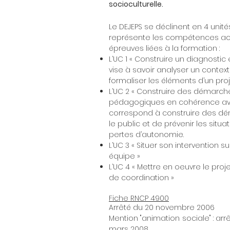
socioculturelle.
Le DEJEPS se déclinent en 4 unité
représente les compétences acq
épreuves liées à la formation :
L’UC 1 « Construire un diagnostic
vise à savoir analyser un contex
formaliser les éléments d’un pro
L’UC 2 « Construire des démarch
pédagogiques en cohérence avec 
correspond à construire des dé
le public et de prévenir les sit
pertes d’autonomie.
L’UC 3 « Situer son intervention su
équipe »
L’UC 4 « Mettre en oeu
vre le proj
de coordination »
Fiche RNCP 4900
Arrêté du 20 novembre 2006
Mention "animation sociale" : arrê
mars 2008