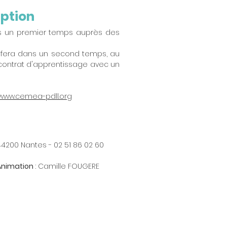
iption
ans un premier temps auprès des
e fera dans un second temps, au
contrat d'apprentissage avec un
www.cemea-pdll.org
 44200 Nantes - 02 51 86 02 60
 Animation
: Camille FOUGERE